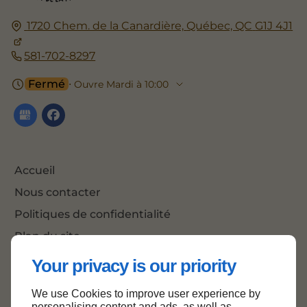
1720 Chem. de la Canardière,
Québec, QC
G1J 4J1
581-702-8297
Fermé
⋅ Ouvre Mardi à 10:00
Accueil
Nous contacter
Politiques de confidentialité
Plan du site
Your privacy is our priority
We use Cookies to improve user experience by
Haut de page
personalising content and ads, as well as